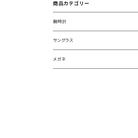
商品カテゴリー
腕時計
グランドセイコー
サングラス
Elegance collection
セイコー
オークリー
メガネ
Heritage collection
カシオ G-SHOCK
イタリア インデペント
Sport collection
エディフィス
シチズン
レイバン
オシアナス
サントノーレ
ナイキ
FOSSIL