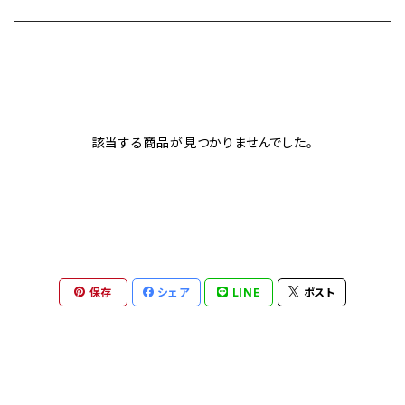
Heritage collection
カシオ G-SHOCK
イタリア インデペント
Sport collection
エディフィス
シチズン
レイバン
該当する商品が見つかりませんでした。
オシアナス
サントノーレ
ナイキ
FOSSIL
保存
シェア
LINE
ポスト