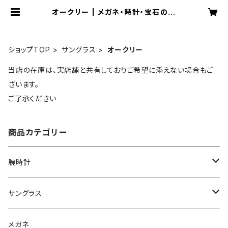
オークリー | メガネ・時計・宝石のお
店 藤原時計舗
ショップTOP
サングラス
オークリー
当店の在庫は、実店舗と共有しておりご希望に添えない場合もご
ざいます。
ご了承ください
商品カテゴリー
腕時計
グランドセイコー
サングラス
Elegance collection
セイコー
オークリー
メガネ