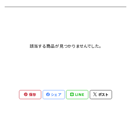
Heritage collection
カシオ G-SHOCK
イタリア インデペント
Sport collection
エディフィス
シチズン
レイバン
該当する商品が見つかりませんでした。
オシアナス
サントノーレ
ナイキ
FOSSIL
保存
シェア
LINE
ポスト