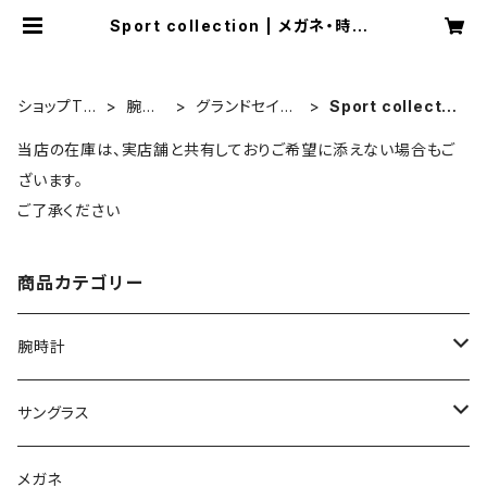
Sport collection | メガネ・時計・
宝石のお店 藤原時計舗
ショップTO
腕時
グランドセイコ
Sport collectio
P
計
ー
n
当店の在庫は、実店舗と共有しておりご希望に添えない場合もご
ざいます。
ご了承ください
商品カテゴリー
腕時計
グランドセイコー
サングラス
Elegance collection
セイコー
オークリー
メガネ