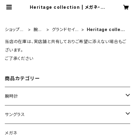
Heritage collection | メガネ・時
計・宝石のお店 藤原時計舗
ショップT
腕時
グランドセイコ
Heritage collecti
OP
計
ー
on
当店の在庫は、実店舗と共有しておりご希望に添えない場合もご
ざいます。
ご了承ください
商品カテゴリー
腕時計
グランドセイコー
サングラス
Elegance collection
セイコー
オークリー
メガネ