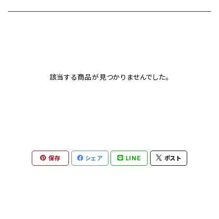
Heritage collection
カシオ G-SHOCK
イタリア インデペント
Sport collection
エディフィス
シチズン
レイバン
該当する商品が見つかりませんでした。
オシアナス
サントノーレ
ナイキ
FOSSIL
保存
シェア
LINE
ポスト