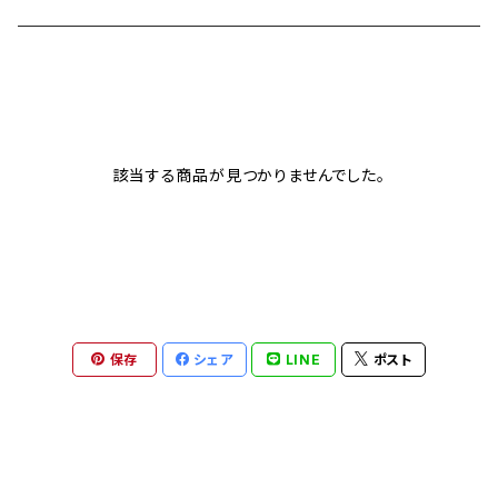
Heritage collection
カシオ G-SHOCK
イタリア インデペント
Sport collection
エディフィス
シチズン
レイバン
該当する商品が見つかりませんでした。
オシアナス
サントノーレ
ナイキ
FOSSIL
保存
シェア
LINE
ポスト