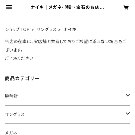
ナイキ | メガネ・時計・宝石のお店
藤原時計舗
ショップTOP
サングラス
ナイキ
当店の在庫は、実店舗と共有しておりご希望に添えない場合もご
ざいます。
ご了承ください
商品カテゴリー
腕時計
グランドセイコー
サングラス
Elegance collection
セイコー
オークリー
メガネ