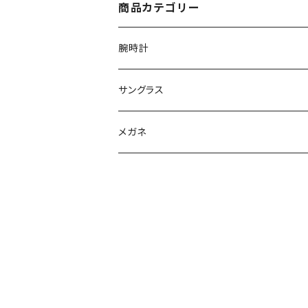
商品カテゴリー
腕時計
グランドセイコー
サングラス
Elegance collection
セイコー
オークリー
メガネ
Heritage collection
カシオ G-SHOCK
イタリア インデペント
Sport collection
エディフィス
シチズン
レイバン
オシアナス
サントノーレ
ナイキ
FOSSIL