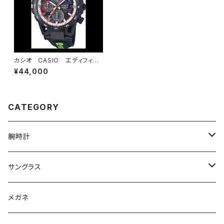
カシオ CASIO エディフィ
ス TOM’S 50th anniversar
¥44,000
y edition EFS-S641TMS-1
AJR
CATEGORY
腕時計
グランドセイコー
サングラス
Elegance collection
セイコー
オークリー
メガネ
Heritage collection