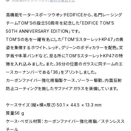
別途送料がかかります。
送料を確認する
高機能モータースポーツウオッチEDIFICEから、名門レーシング
チームTOM’Sの設立50周年を記念した「EDIFICE TOM’S
50TH ANNIVERSARY EDITION」です。
TOM’Sの名を一躍有名にした「TOM’SスターレットKP47」の勇
姿を象徴するホワイト、レッド、グリーンのボディカラーを配色。文
字板や本革バンドなど、至る所にTOM’SスターレットKP47の特
徴を入れ込みました。また、36分の位置のガラスに同チームのエ
ースカーナンバーである「36」をプリントしました。
カーボンファイバー強化樹脂製ケース、ソーラー駆動、内面反射
防止コーティングを施したサファイアガラスを装備しています。
ケースサイズ（縦×横×厚さ）50.1 × 44.5 × 13.3 mm
質量56 g
ケース・ベゼル材質：カーボンファイバー強化樹脂／ステンレスス
チール