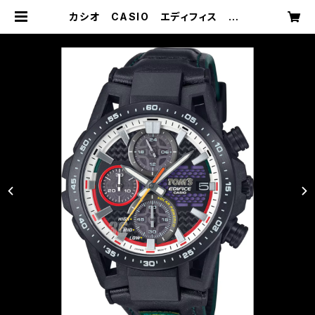
カシオ CASIO エディフィス TO
M’S 50th anniversary edition
EFS-S641TMS-1AJR | メガネ・
時計・宝石のお店 藤原時計舗