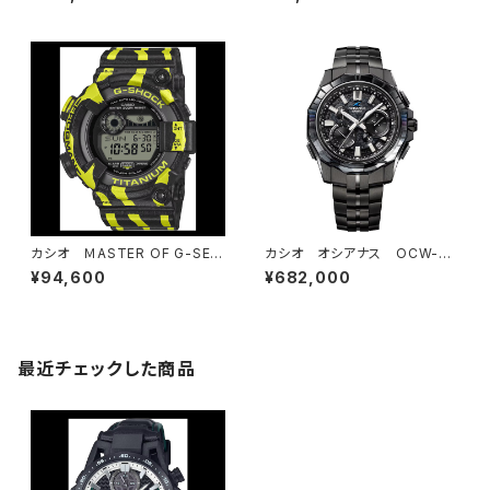
W-BZ5000BD-1JF Partner
Shopモデル
カシオ ＭASTER OF G-SEA
カシオ オシアナス OCW-SG
FROGMAN GW-8200TPF
1000-1AJR パートナーショッ
¥94,600
¥682,000
-1JR
プモデル 600本限定（シリアル
ナンバー77番）
最近チェックした商品