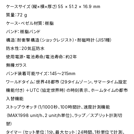
ケースサイズ（縦×横×厚さ）55 × 51.2 × 16.9 mm
質量：72 g
ケース・ベゼル材質：樹脂
バンド：樹脂バンド
構造：耐衝撃構造（ショックレジスト）・耐磁時計（JIS1種）
防水性：20気圧防水
使用電源・電池寿命/電池寿命：約2年
無機ガラス
バンド装着可能サイズ：145～215mm
ワールドタイム：世界48都市（29タイムゾーン、サマータイム設定
機能付き）＋UTC（協定世界時）の時刻表示、ホームタイムの都市
入替機能
ストップウオッチ（1/1000秒、100時間計、速度計測機能
（MAX1998 unit/h、2 unit/h単位)、ラップ／スプリット計測切
替）
タイマー（セット単位：1分、最大セット：24時間、1秒単位で計測、