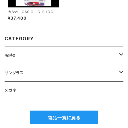
カシオ CASIO G-SHOCK
ジーショック エヴァンゲリオ
¥37,400
ンコラボレーションモデル GA
-110EVA30-7AJR
CATEGORY
腕時計
グランドセイコー
サングラス
Elegance collection
セイコー
オークリー
メガネ
Heritage collection
カシオ G-SHOCK
イタリア インデペント
商品一覧に戻る
Sport collection
エディフィス
シチズン
レイバン