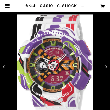
カシオ CASIO G-SHOCK ジ
ーショック エヴァンゲリオンコラボ
レーションモデル GA-110EVA30-
7AJR | メガネ・時計・宝石のお店
藤原時計舗