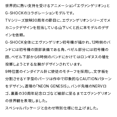
世界的に熱い支持を受けるアニメーション『エヴァンゲリオン』と
G-SHOCKのコラボレーションモデルです。
TVシリーズ放映30周年の節目に、エヴァンゲリオンシリーズでメ
カニックデザインを担当している山下いくと氏に本モデルのデザ
インを依頼。
G-SHOCK全体にエヴァンゲリオン初号機が描かれ、12時側のバ
ンドには初号機の頭部装備である角、ベゼル部分には初号機の
顔、ベゼル下部から6時側のバンドにかけてはロンギヌスの槍を
投擲しようとする左腕がデザインされています。
9時位置のインダイアル針に使徒のモチーフを採用し、文字板を
分割させるＹ字型のパーツは作中で印象的なCAUTIONパターン
をデザイン。遊環の「NEON GENESIS」、バンド先端のNERVロ
ゴ、裏蓋の30周年記念ロゴなど細部に至るまでエヴァンゲリオン
の世界観を表現しました。
スペシャルパッケージと合わせ特別仕様に仕上げました。