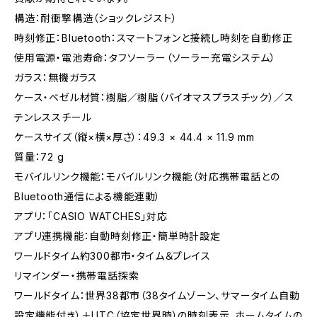
構造：耐衝撃構造（ショックレジスト）
時刻修正：Bluetooth：スマートフォンと接続し時刻を自動修正
使用電源・電池寿命：タフソーラー（ソーラー充電システム）
ガラス：無機ガラス
ケース・ベゼル材質：樹脂／樹脂（バイオマスプラスチック）／ス
テンレススチール
ケースサイズ（縦×横×厚さ）：49.3 × 44.4 × 11.9 mm
質量：72 g
モバイルリンク機能：モバイルリンク機能（対応携帯電話との
Bluetooth通信による機能連動）
アプリ：「CASIO WATCHES」対応
アプリ連携機能：自動時刻修正・簡単時計設定
ワールドタイム約300都市・タイム＆プレイス
リマインダー・携帯電話探索
ワールドタイム：世界38都市（38タイムゾーン、サマータイム自動
設定機能付き）＋UTC（協定世界時）の時刻表示、ホームタイムの