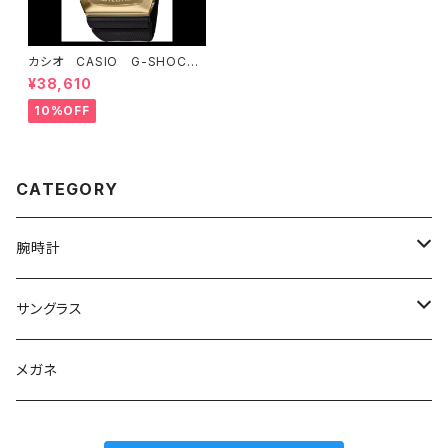
カシオ CASIO G-SHOCK
ジーショック GBM-2100C
¥38,610
X-9AJR 2026年干支シリー
ズ
10%OFF
CATEGORY
腕時計
グランドセイコー
サングラス
Elegance collection
セイコー
オークリー
メガネ
Heritage collection
カシオ G-SHOCK
イタリア インデペント