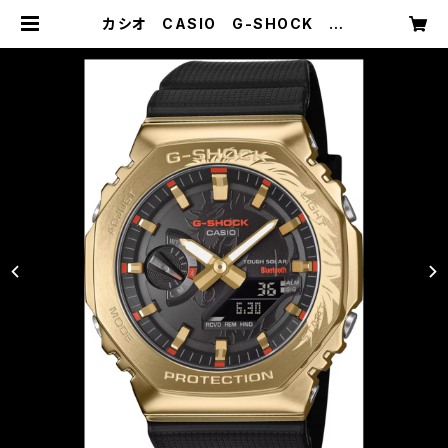
カシオ CASIO G-SHOCK ジ
ーショック GBM-2100CX-9AJR
2026年干支シリーズ | メガネ・時
計・宝石のお店 藤原時計舗