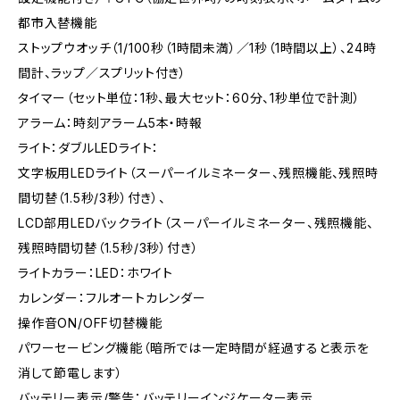
都市入替機能
ストップウオッチ（1/100秒（1時間未満）／1秒（1時間以上）、24時
間計、ラップ／スプリット付き）
タイマー（セット単位：1秒、最大セット：60分、1秒単位で計測）
アラーム：時刻アラーム5本・時報
ライト：ダブルLEDライト：
文字板用LEDライト（スーパーイルミネーター、残照機能、残照時
間切替（1.5秒/3秒）付き）、
LCD部用LEDバックライト（スーパーイルミネーター、残照機能、
残照時間切替（1.5秒/3秒）付き）
ライトカラー：LED：ホワイト
カレンダー：フルオートカレンダー
操作音ON/OFF切替機能
パワーセービング機能（暗所では一定時間が経過すると表示を
消して節電します）
バッテリー表示/警告：バッテリーインジケーター表示