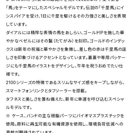
「馬」をテーマにしたスペシャルモデルです。伝説の「千里馬」にイ
ンスパイアを受け、1日に千里を駆けるその力強さと美しさを表現
しています。
ダイアルには精悍な表情の馬をあしらい、ゴールドIPを施した華
やかなベゼルにはその鬣（たてがみ）を刻印。ゴールドのインデッ
クスは新年の祝福と華やかさを象徴し、差し色の赤は千里馬の逞
しさを印象づけるアクセントとなっています。裏蓋や専用パッケー
ジにも千里馬のイラストをデザインし、午年を祝うおめでたい仕
様です。
2100シリーズの特徴であるスリムなサイズ感をキープしながら、
スマートフォンリンクとタフソーラーを搭載。
タフネスと美しさを兼ね備えた、新年に幸運を呼び込むスペシャ
ルモデルです。
※ ケース、バンドの主な樹脂パーツにバイオマスプラスチックを
使用。原料に再生可能な有機資源を使用し、環境負荷低減への
貢献が期待されています。