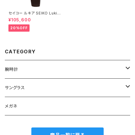
セイコー ルキア SEIKO Lukia
SSVW142 ピエール・エルメ プ
¥105,600
ロデュース限定モデル
20%OFF
CATEGORY
腕時計
グランドセイコー
サングラス
Elegance collection
セイコー
オークリー
メガネ
Heritage collection
カシオ G-SHOCK
イタリア インデペント
商品一覧に戻る