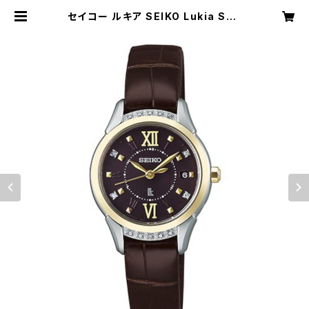
セイコー ルキア SEIKO Lukia SSV
W142 ピエール・エルメ プロデュース
限定モデル | メガネ・時計・宝石のお
店 藤原時計舗