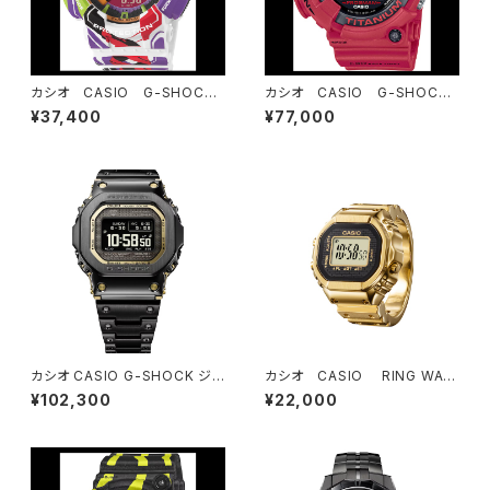
カシオ CASIO G-SHOCK
カシオ CASIO G-SHOCK
ジーショック エヴァンゲリオ
ジーショック GW-8230NT
¥37,400
¥77,000
ンコラボレーションモデル GA
-4JR FROGMAN30周年記
-110EVA30-7AJR
念モデル
カシオ CASIO G-SHOCK ジ
カシオ CASIO RING WAT
ーショック FULL METAL GM
CH CRW-001G-9JR
¥102,300
¥22,000
W-BZ5000BD-1JF Partner
Shopモデル