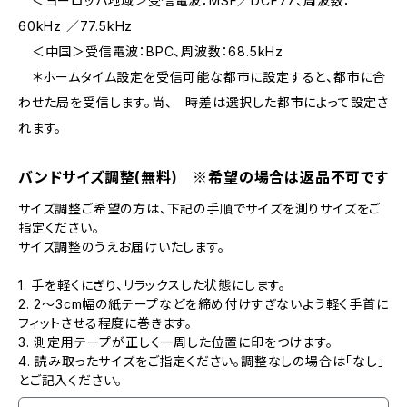
＜ヨーロッパ地域＞受信電波：MSF／DCF77、周波数：
60kHz ／77.5kHz
＜中国＞受信電波：BPC、周波数：68.5kHz
＊ホームタイム設定を受信可能な都市に設定すると、都市に合
わせた局を受信します。尚、 時差は選択した都市によって設定さ
れます。
バンドサイズ調整(無料) ※希望の場合は返品不可です
サイズ調整ご希望の方は、下記の手順でサイズを測りサイズをご
指定ください。
サイズ調整のうえお届けいたします。
1. 手を軽くにぎり、リラックスした状態にします。
2. 2～3cm幅の紙テープなどを締め付けすぎないよう軽く手首に
フィットさせる程度に巻きます。
3. 測定用テープが正しく一周した位置に印をつけます。
4. 読み取ったサイズをご指定ください。調整なしの場合は「なし」
とご記入ください。