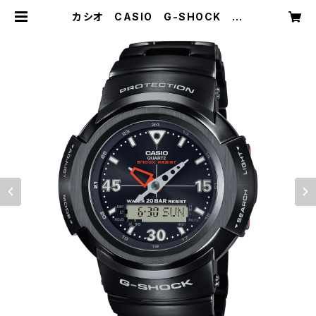
カシオ CASIO G-SHOCK ジ
ーショック FULL METALSERIES
AWM-500-1AJF | メガネ・時
計・宝石のお店 藤原時計舗