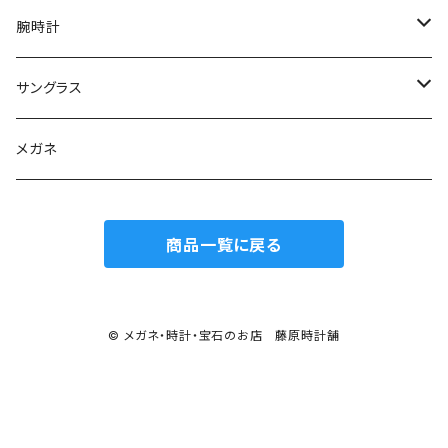
腕時計
グランドセイコー
サングラス
Elegance collection
セイコー
オークリー
メガネ
Heritage collection
カシオ G-SHOCK
イタリア インデペント
商品一覧に戻る
Sport collection
エディフィス
シチズン
レイバン
オシアナス
サントノーレ
ナイキ
© メガネ・時計・宝石のお店 藤原時計舗
FOSSIL