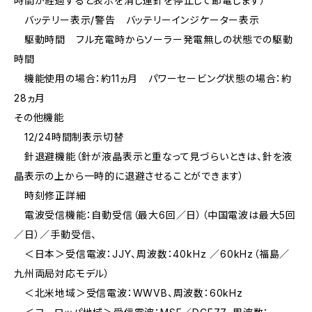
時間が経過すると表示を消し運針を停止して節電します）
バッテリー表示/警告 バッテリーインジケーター表示
駆動時間 フル充電時からソーラー発電無しの状態での駆動
時間
機能使用の場合：約11ヵ月 パワーセービング状態の場合：約
28ヵ月
その他機能
12/24時間制表示切替
針退避機能（針が液晶表示と重なって見づらいときは、針を液
晶表示の上から一時的に退避させることができます）
時刻修正詳細
電波受信機能：自動受信（最大6回／日）（中国電波は最大5回
／日）／手動受信、
＜日本＞受信電波：JJY、周波数：40kHz ／60kHz（福島／
九州両局対応モデル）
＜北米地域＞受信電波：WWVB、周波数：60kHz