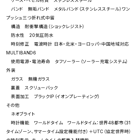
ケース・ベゼル材質 ステンレススチール
バンド 無垢バンド メタルバンド（ステンレススチール）ワン
プッシュ三つ折れ式中留
構造 耐衝撃構造（ショックレジスト）
防水性 20気圧防水
時刻修正 電波時計 日本・北米・ヨーロッパ・中国地域対応
MULTIBAND6
使用電源・電池寿命 タフソーラー（ソーラー充電システム）
外装
ガラス 無機ガラス
裏蓋 スクリューバック
表面加工 ブラックIP（イオンプレーティング）
その他
ネオブライト
時計機能 ワールドタイム ワールドタイム：世界48都市（31
タイムゾーン、サマータイム設定機能付き）＋UTC（協定世界時）