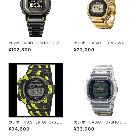
カシオ CASIO G-SHOCK ジ
カシオ CASIO RING WAT
ーショック FULL METAL GM
CH CRW-001G-9JR
¥102,300
¥22,000
W-BZ5000BD-1JF Partner
Shopモデル
カシオ ＭASTER OF G-SEA
カシオ CASIO G-SHOCK
FROGMAN GW-8200TPF
ジーショック 40th Anniver
¥94,600
¥33,000
-1JR
sary CLEAR REMIX DWE-5
640RX7JR